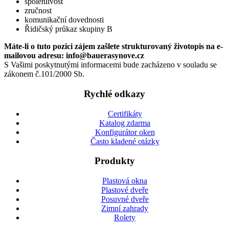
spolehlivost
zručnost
komunikační dovednosti
Řidičský průkaz skupiny B
Máte-li o tuto pozici zájem zašlete strukturovaný životopis na e-
mailovou adresu: info@bauerasynove.cz
S Vašimi poskytnutými informacemi bude zacházeno v souladu se
zákonem č.101/2000 Sb.
Rychlé odkazy
Certifikáty
Katalog zdarma
Konfigurátor oken
Často kladené otázky
Produkty
Plastová okna
Plastové dveře
Posuvné dveře
Zimní zahrady
Rolety