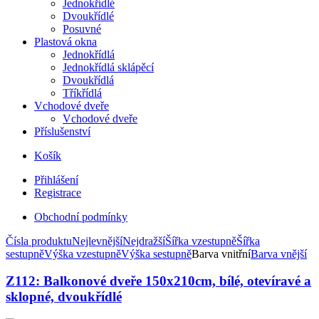
Jednokřídlé
Dvoukřídlé
Posuvné
Plastová okna
Jednokřídlá
Jednokřídlá sklápěcí
Dvoukřídlá
Tříkřídlá
Vchodové dveře
Vchodové dveře
Příslušenství
Košík
Přihlášení
Registrace
Obchodní podmínky
Čísla produktu
Nejlevnější
Nejdražší
Šířka vzestupně
Šířka
sestupně
Výška vzestupně
Výška sestupně
Barva vnitřní
Barva vnější
Z112: Balkonové dveře 150x210cm, bílé, otevíravé a
sklopné, dvoukřídlé